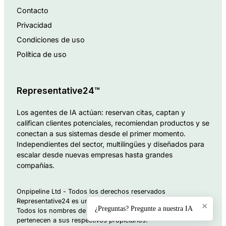
Contacto
Privacidad
Condiciones de uso
Política de uso
Representative24™
Los agentes de IA actúan: reservan citas, captan y
califican clientes potenciales, recomiendan productos y se
conectan a sus sistemas desde el primer momento.
Independientes del sector, multilingües y diseñados para
escalar desde nuevas empresas hasta grandes
compañías.
Onpipeline Ltd - Todos los derechos reservados
Representative24 es una marca comercial de Onpipeline Ltd.
×
¿Preguntas? Pregunte a nuestra IA
Todos los nombres de productos, logotipos y marcas
pertenecen a sus respectivos propietarios.