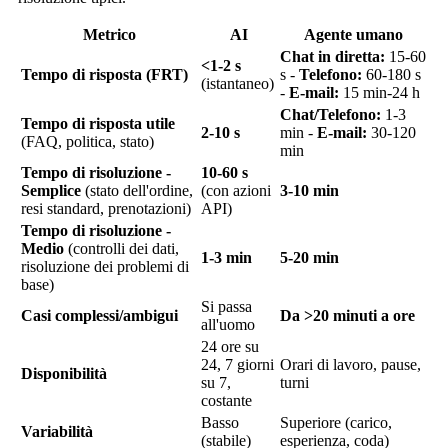
Metrico
AI
Agente umano
Chat in diretta:
15-60
<1-2 s
Tempo di risposta (FRT)
s -
Telefono:
60-180 s
(istantaneo)
-
E-mail:
15 min-24 h
Chat/Telefono:
1-3
Tempo di risposta utile
2-10 s
min -
E-mail:
30-120
(FAQ, politica, stato)
min
Tempo di risoluzione -
10-60 s
Semplice
(stato dell'ordine,
(con azioni
3-10 min
resi standard, prenotazioni)
API)
Tempo di risoluzione -
Medio
(controlli dei dati,
1-3 min
5-20 min
risoluzione dei problemi di
base)
Si passa
Casi complessi/ambigui
Da >20 minuti a ore
all'uomo
24 ore su
24, 7 giorni
Orari di lavoro, pause,
Disponibilità
su 7,
turni
costante
Basso
Superiore (carico,
Variabilità
(stabile)
esperienza, coda)