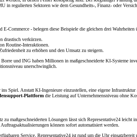
r KMU in regulierten Sektoren wie dem Gesundheits-, Finanz- oder Vers
 E-Commerce - belegen diese Beispiele die gleichen drei Wahrheiten 
n drastisch verkürzen.
on Routine-Interaktionen.
Zufriedenheit zu erhöhen und den Umsatz zu steigern.
 Borre und ING haben Millionen in maßgeschneiderte KI-Systeme invest
itionsniveau unerschwinglich.
ins Spiel. Anstatt KI-Ingenieure einzustellen, eine eigene Infrastruktu
densupport-Plattform
die Leistung auf Unternehmensniveau ohne Kos
z zu maßgeschneiderten Lösungen lässt sich Representative24 leicht 
Auftragsaktualisierungen können sofort automatisiert werden.
ügbaren Service. Representative24 ist rund um die Uhr einsatzbereit 