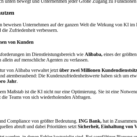
 nach unten bewegt und Unternehmen jeder Größe Zugang zu Funktionen
nutzen
beweisen Unternehmen auf der ganzen Welt die Wirkung von KI im Kun
 die Zufriedenheit verbessern.
ionen von Kunden
forderungen im Dienstleistungsbereich wie
Alibaba,
eines der größte
 allein auf menschliche Agenten zu verlassen.
tur von Alibaba verwaltet jetzt
über zwei Millionen Kundendienstsit
nd atemberaubend: Die Kundenzufriedenheitswerte haben sich um et
pro Jahr
.
em Maßstab ist die KI nicht nur eine Optimierung. Sie ist eine Notwend
it die Teams von sich wiederholenden Abfragen.
n und Compliance von größter Bedeutung.
ING Bank,
hat in Zusammena
ellen abruft und dabei Prioritäten setzt
Sicherheit, Einhaltung von
t werden, in denen Fehler kostspielig sind. Bei sorgfältiger Planung u