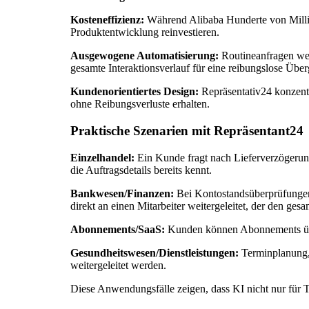
Kosteneffizienz:
Während Alibaba Hunderte von Millio
Produktentwicklung reinvestieren.
Ausgewogene Automatisierung:
Routineanfragen wer
gesamte Interaktionsverlauf für eine reibungslose Über
Kundenorientiertes Design:
Repräsentativ24 konzentr
ohne Reibungsverluste erhalten.
Praktische Szenarien mit Repräsentant24
Einzelhandel:
Ein Kunde fragt nach Lieferverzögerunge
die Auftragsdetails bereits kennt.
Bankwesen/Finanzen:
Bei Kontostandsüberprüfungen 
direkt an einen Mitarbeiter weitergeleitet, der den ges
Abonnements/SaaS:
Kunden können Abonnements über
Gesundheitswesen/Dienstleistungen:
Terminplanung, 
weitergeleitet werden.
Diese Anwendungsfälle zeigen, dass KI nicht nur für T