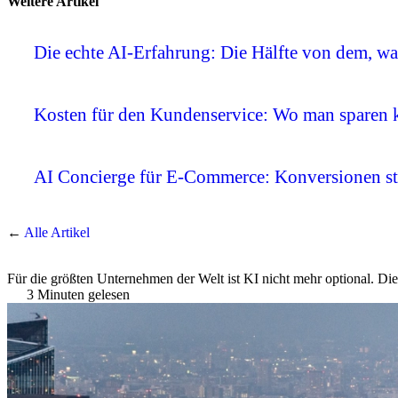
Weitere Artikel
Die echte AI-Erfahrung: Die Hälfte von dem, was 
Kosten für den Kundenservice: Wo man sparen 
AI Concierge für E-Commerce: Konversionen st
←
Alle Artikel
Für die größten Unternehmen der Welt ist KI nicht mehr optional. Di
3 Minuten gelesen