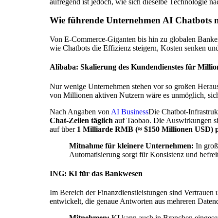
aufregend ist jedoch, wie sich dieselbe Technologie
Wie führende Unternehmen AI Chatbots 
Von E-Commerce-Giganten bis hin zu globalen Banken 
wie Chatbots die Effizienz steigern, Kosten senken und
Alibaba: Skalierung des Kundendienstes für Mill
Nur wenige Unternehmen stehen vor so großen Heraus
von Millionen aktiven Nutzern wäre es unmöglich, sich
Nach Angaben von
AI Business
Die Chatbot-Infrastruk
Chat-Zeilen täglich
auf Taobao. Die Auswirkungen si
auf über
1 Milliarde RMB (≈ $150 Millionen USD) 
Mitnahme für kleinere Unternehmen:
In groß
Automatisierung sorgt für Konsistenz und befre
ING: KI für das Bankwesen
Im Bereich der Finanzdienstleistungen sind Vertraue
entwickelt, die genaue Antworten aus mehreren Datenqu
Mitnehmen:
KI kann auch in Branchen eingesetz