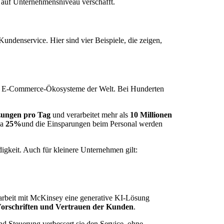
 auf Unternehmensniveau verschafft.
denservice. Hier sind vier Beispiele, die zeigen,
n E-Commerce-Ökosysteme der Welt. Bei Hunderten
zungen pro Tag
und verarbeitet mehr als
10 Millionen
wa
25%
und die Einsparungen beim Personal werden
igkeit. Auch für kleinere Unternehmen gilt:
rbeit mit McKinsey eine generative KI-Lösung
 Vorschriften und Vertrauen der Kunden
.
nd Steuerung verbessert sie den Service, ohne