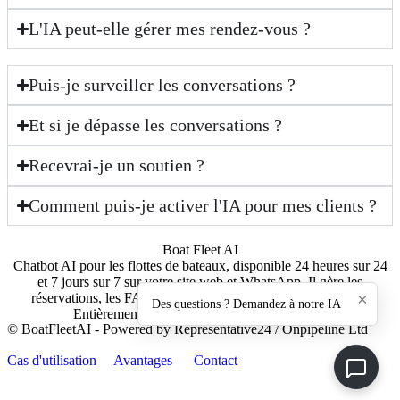
L'IA peut-elle gérer mes rendez-vous ?
Puis-je surveiller les conversations ?
Et si je dépasse les conversations ?
Recevrai-je un soutien ?
Comment puis-je activer l'IA pour mes clients ?
Boat Fleet AI
Chatbot AI pour les flottes de bateaux, disponible 24 heures sur 24
et 7 jours sur 7 sur votre site web et WhatsApp. Il gère les
×
réservations, les FAQ, la capture de prospects et l'assistance.
Des questions ? Demandez à notre IA
Entièrement automatisé, entièrement évolutif.
© BoatFleetAI - Powered by Representative24 / Onpipeline Ltd
Cas d'utilisation
Avantages
Contact