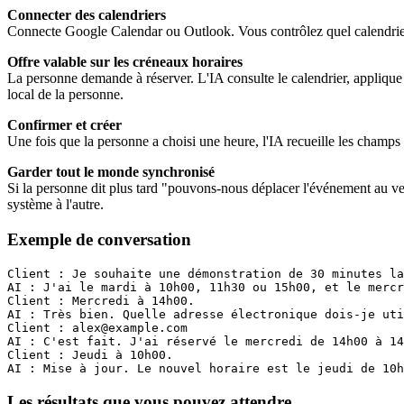
Connecter des calendriers
Connecte Google Calendar ou Outlook. Vous contrôlez quel calendrier es
Offre valable sur les créneaux horaires
La personne demande à réserver. L'IA consulte le calendrier, applique de
local de la personne.
Confirmer et créer
Une fois que la personne a choisi une heure, l'IA recueille les champs o
Garder tout le monde synchronisé
Si la personne dit plus tard "pouvons-nous déplacer l'événement au ven
système à l'autre.
Exemple de conversation
Client : Je souhaite une démonstration de 30 minutes la
AI : J'ai le mardi à 10h00, 11h30 ou 15h00, et le merc
Client : Mercredi à 14h00.
AI : Très bien. Quelle adresse électronique dois-je uti
Client : 
alex@example.com
AI : C'est fait. J'ai réservé le mercredi de 14h00 à 14
Client : Jeudi à 10h00.
AI : Mise à jour. Le nouvel horaire est le jeudi de 10h
Les résultats que vous pouvez attendre